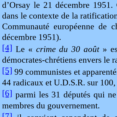
d’Orsay le 21 décembre 1951. C
dans le contexte de la ratificati
Communauté européenne de cha
décembre 1951).
[4]
Le «
crime du 30 août
» es
démocrates-chrétiens envers le r
[5]
99 communistes et apparentés,
44 radicaux et U.D.S.R. sur 100, 
[6]
parmi les 31 députés qui ne 
membres du gouvernement.
[7]