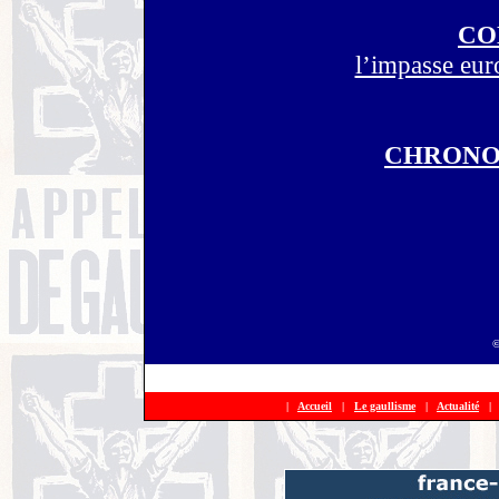
CO
l’impasse eur
CHRONOL
©
|
Accueil
|
Le gaullisme
|
Actualité